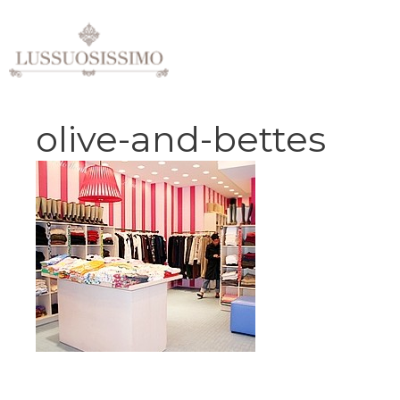
Vai
al
contenuto
olive-and-bettes