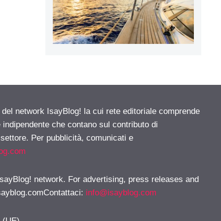
e del network IsayBlog! la cui rete editoriale comprende
e indipendente che contano sul contributo di
 settore. Per pubblicità, comunicati e
log.com
 IsayBlog! network. For advertising, press releases and
sayblog.comContattaci
:
info@isayblog.com
y (UE)