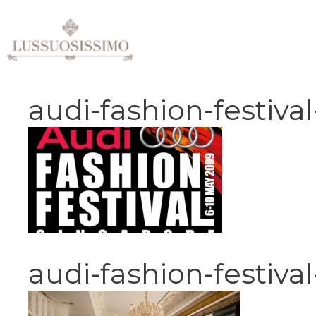
Vai
al
contenuto
audi-fashion-festiva
audi-fashion-festiva