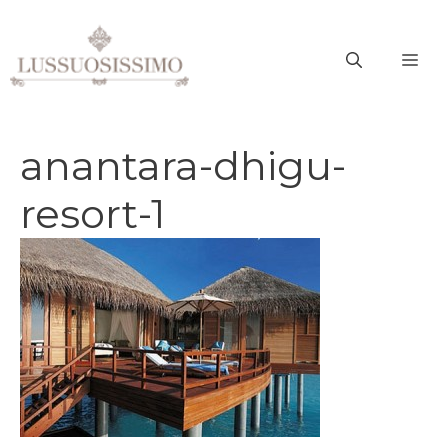
Vai
al
ME
contenuto
anantara-dhigu-
resort-1