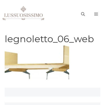
Vai
al
ME
contenuto
legnoletto_06_web